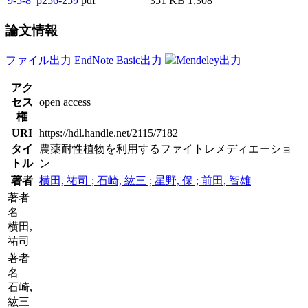
9-5-8_p256-259
pdf
351 KB
1,308
論文情報
ファイル出力
EndNote Basic出力
Mendeley出力
アク
セス
open access
権
URI
https://hdl.handle.net/2115/7182
タイ
農薬耐性植物を利用するファイトレメディエーショ
トル
ン
著者
横田, 祐司 ; 石崎, 紘三 ; 星野, 保 ; 前田, 智雄
著者
名
横田,
祐司
著者
名
石崎,
紘三