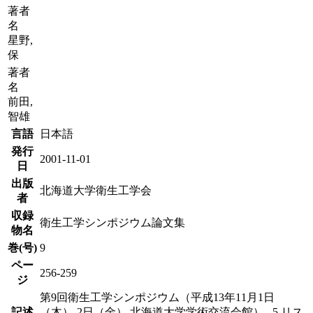
著者
名
星野,
保
著者
名
前田,
智雄
言語
日本語
発行
2001-11-01
日
出版
北海道大学衛生工学会
者
収録
衛生工学シンポジウム論文集
物名
巻(号)
9
ペー
256-259
ジ
第9回衛生工学シンポジウム（平成13年11月1日
記述
（木）-2日（金） 北海道大学学術交流会館） . 5 リス