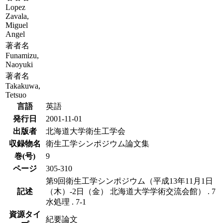
Lopez
Zavala,
Miguel
Angel
著者名
Funamizu,
Naoyuki
著者名
Takakuwa,
Tetsuo
言語
英語
発行日
2001-11-01
出版者
北海道大学衛生工学会
収録物名
衛生工学シンポジウム論文集
巻(号)
9
ページ
305-310
第9回衛生工学シンポジウム（平成13年11月1日
記述
（木）-2日（金） 北海道大学学術交流会館） . 7
水処理 . 7-1
資源タイ
紀要論文