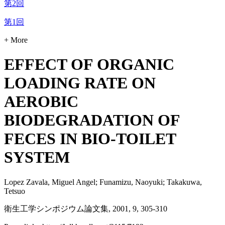
第2回
第1回
+ More
EFFECT OF ORGANIC
LOADING RATE ON
AEROBIC
BIODEGRADATION OF
FECES IN BIO-TOILET
SYSTEM
Lopez Zavala, Miguel Angel; Funamizu, Naoyuki; Takakuwa,
Tetsuo
衛生工学シンポジウム論文集, 2001, 9, 305-310