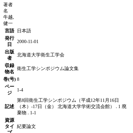
著者
名
牛越,
健一
言語
日本語
発行
2000-11-01
日
出版
北海道大学衛生工学会
者
収録
衛生工学シンポジウム論文集
物名
巻(号)
8
ペー
1-4
ジ
第8回衛生工学シンポジウム（平成12年11月16日
記述
（木）-17日（金） 北海道大学学術交流会館） . 1 廃
棄物 . 1-1
資源
タイ
紀要論文
プ