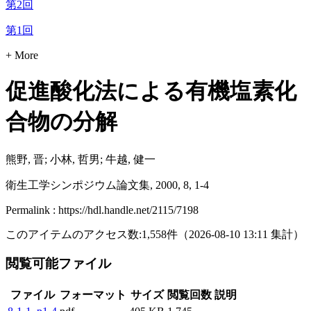
第2回
第1回
+ More
促進酸化法による有機塩素化
合物の分解
熊野, 晋; 小林, 哲男; 牛越, 健一
衛生工学シンポジウム論文集, 2000, 8, 1-4
Permalink : https://hdl.handle.net/2115/7198
このアイテムのアクセス数:
1,558
件
（
2026-08-10
13:11 集計
）
閲覧可能ファイル
ファイル
フォーマット
サイズ
閲覧回数
説明