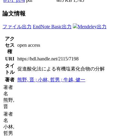
8-1-1_p1-4
pdf
405 KB
1,745
論文情報
ファイル出力
EndNote Basic出力
Mendeley出力
アク
セス
open access
権
URI
https://hdl.handle.net/2115/7198
タイ
促進酸化法による有機塩素化合物の分解
トル
著者
熊野, 晋 ; 小林, 哲男 ; 牛越, 健一
著者
名
熊野,
晋
著者
名
小林,
哲男