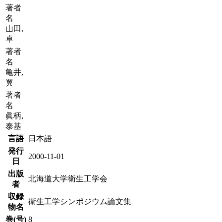
著者
名
山田,
卓
著者
名
亀井,
翼
著者
名
眞柄,
泰基
言語
日本語
発行
2000-11-01
日
出版
北海道大学衛生工学会
者
収録
衛生工学シンポジウム論文集
物名
巻(号)
8