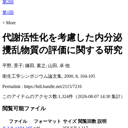
第2回
第1回
+ More
代謝活性化を考慮した内分泌
攪乱物質の評価に関する研究
平野, 景子; 鎌田, 素之; 山田, 卓 他
衛生工学シンポジウム論文集, 2000, 8, 104-105
Permalink : https://hdl.handle.net/2115/7216
このアイテムのアクセス数:
1,324
件
（
2026-08-07
14:30 集計
）
閲覧可能ファイル
ファイル
フォーマット
サイズ
閲覧回数
説明