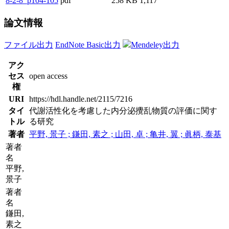
8-2-8_p104-105
pdf
258 KB
1,117
論文情報
ファイル出力
EndNote Basic出力
Mendeley出力
アク
セス
open access
権
URI
https://hdl.handle.net/2115/7216
タイ
代謝活性化を考慮した内分泌攪乱物質の評価に関す
トル
る研究
著者
平野, 景子 ; 鎌田, 素之 ; 山田, 卓 ; 亀井, 翼 ; 眞柄, 泰基
著者
名
平野,
景子
著者
名
鎌田,
素之