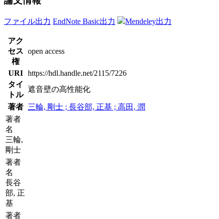
論文情報
ファイル出力
EndNote Basic出力
Mendeley出力
アク
セス
open access
権
URI
https://hdl.handle.net/2115/7226
タイ
遮音壁の高性能化
トル
著者
三輪, 剛士 ; 長谷部, 正基 ; 高田, 潤
著者
名
三輪,
剛士
著者
名
長谷
部, 正
基
著者