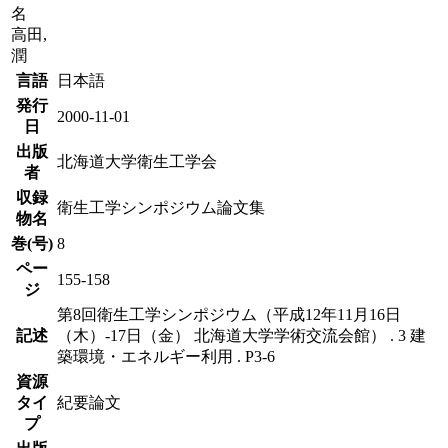
名
高田,
潤
言語
日本語
発行
2000-11-01
日
出版
北海道大学衛生工学会
者
収録
衛生工学シンポジウム論文集
物名
巻(号)
8
ペー
155-158
ジ
第8回衛生工学シンポジウム（平成12年11月16日
記述
（木）-17日（金） 北海道大学学術交流会館） . 3 建
築環境・エネルギー利用 . P3-6
資源
タイ
紀要論文
プ