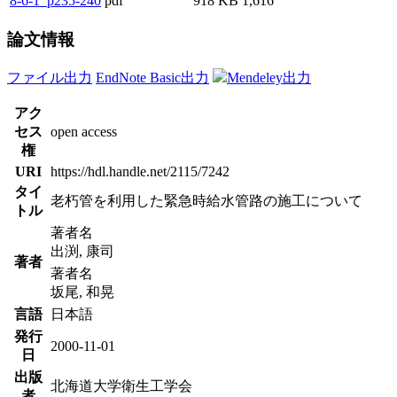
8-6-1_p235-240
pdf
918 KB
1,616
論文情報
ファイル出力
EndNote Basic出力
Mendeley出力
アク
セス
open access
権
URI
https://hdl.handle.net/2115/7242
タイ
老朽管を利用した緊急時給水管路の施工について
トル
著者名
出渕, 康司
著者
著者名
坂尾, 和晃
言語
日本語
発行
2000-11-01
日
出版
北海道大学衛生工学会
者