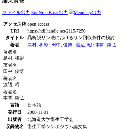
論文情報
ファイル出力
EndNote Basic出力
Mendeley出力
アクセス権
open access
URI
https://hdl.handle.net/2115/7250
タイトル
晶析脱リン法におけるリン回収条件の検討
著者
島村, 和彰 ; 田中, 俊博 ; 渡辺, 昭 ; 本間, 康弘
著者名
島村, 和彰
著者名
田中, 俊博
著者名
渡辺, 昭
著者名
本間, 康弘
言語
日本語
発行日
2000-11-01
出版者
北海道大学衛生工学会
収録物名
衛生工学シンポジウム論文集