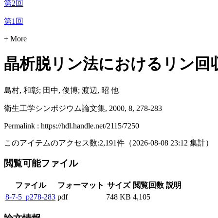
第2回
第1回
+ More
晶析脱リン法におけるリン回
島村, 和彰; 田中, 俊博; 渡辺, 昭 他
衛生工学シンポジウム論文集, 2000, 8, 278-283
Permalink : https://hdl.handle.net/2115/7250
このアイテムのアクセス数:
2,191
件
（
2026-08-08
23:12 集計
）
閲覧可能ファイル
ファイル
フォーマット
サイズ
閲覧回数
説明
8-7-5_p278-283
pdf
748 KB
4,105