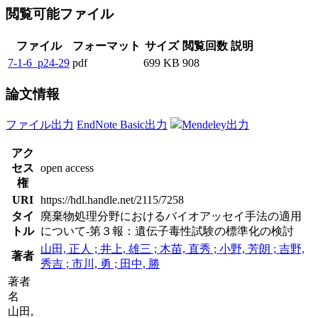
閲覧可能ファイル
ファイル
フォーマット
サイズ
閲覧回数
説明
7-1-6_p24-29
pdf
699 KB
908
論文情報
ファイル出力
EndNote Basic出力
Mendeley出力
アク
セス
open access
権
URI
https://hdl.handle.net/2115/7258
タイ
廃棄物処理分野におけるバイオアッセイ手法の適用
トル
について-第３報：遺伝子毒性試験の標準化の検討
山田, 正人 ; 井上, 雄三 ; 木苗, 直秀 ; 小野, 芳朗 ; 吉野,
著者
秀吉 ; 市川, 勇 ; 田中, 勝
著者
名
山田,