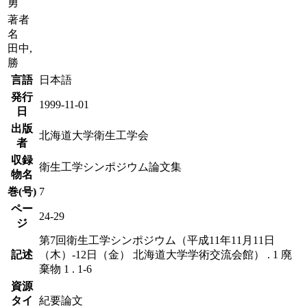
勇
著者
名
田中,
勝
言語
日本語
発行
1999-11-01
日
出版
北海道大学衛生工学会
者
収録
衛生工学シンポジウム論文集
物名
巻(号)
7
ペー
24-29
ジ
第7回衛生工学シンポジウム（平成11年11月11日
記述
（木）-12日（金） 北海道大学学術交流会館） . 1 廃
棄物 1 . 1-6
資源
タイ
紀要論文