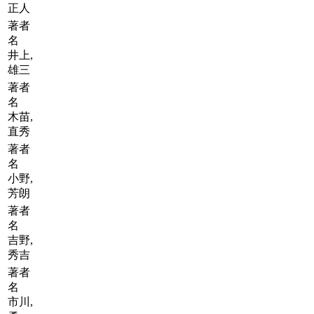
正人
著者
名
井上,
雄三
著者
名
木苗,
直秀
著者
名
小野,
芳朗
著者
名
吉野,
秀吉
著者
名
市川,