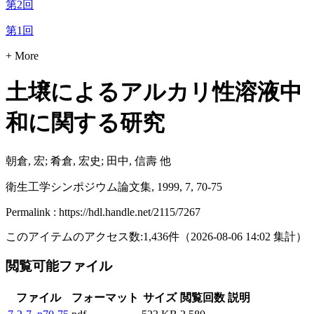
第2回
第1回
+ More
土壌によるアルカリ性溶液中
和に関する研究
朝倉, 宏; 肴倉, 宏史; 田中, 信壽 他
衛生工学シンポジウム論文集, 1999, 7, 70-75
Permalink : https://hdl.handle.net/2115/7267
このアイテムのアクセス数:
1,436
件
（
2026-08-06
14:02 集計
）
閲覧可能ファイル
ファイル
フォーマット
サイズ
閲覧回数
説明