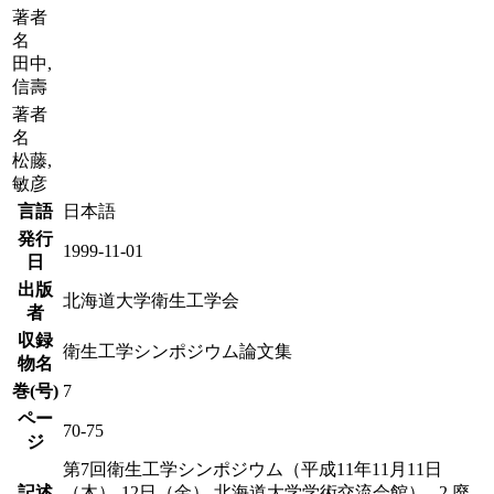
著者
名
田中,
信壽
著者
名
松藤,
敏彦
言語
日本語
発行
1999-11-01
日
出版
北海道大学衛生工学会
者
収録
衛生工学シンポジウム論文集
物名
巻(号)
7
ペー
70-75
ジ
第7回衛生工学シンポジウム（平成11年11月11日
記述
（木）-12日（金） 北海道大学学術交流会館） . 2 廃