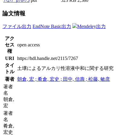
7-2-7_p70-75
pdf
523 KB
2,580
論文情報
ファイル出力
EndNote Basic出力
Mendeley出力
アク
セス
open access
権
URI
https://hdl.handle.net/2115/7267
タイ
土壌によるアルカリ性溶液中和に関する研究
トル
著者
朝倉, 宏 ; 肴倉, 宏史 ; 田中, 信壽 ; 松藤, 敏彦
著者
名
朝倉,
宏
著者
名
肴倉,
宏史