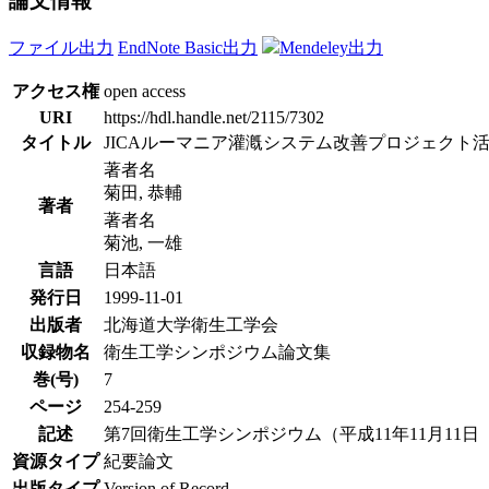
論文情報
ファイル出力
EndNote Basic出力
Mendeley出力
アクセス権
open access
URI
https://hdl.handle.net/2115/7302
タイトル
JICAルーマニア灌漑システム改善プロジェクト
著者名
菊田, 恭輔
著者
著者名
菊池, 一雄
言語
日本語
発行日
1999-11-01
出版者
北海道大学衛生工学会
収録物名
衛生工学シンポジウム論文集
巻(号)
7
ページ
254-259
記述
第7回衛生工学シンポジウム（平成11年11月11日（木）
資源タイプ
紀要論文
出版タイプ
Version of Record