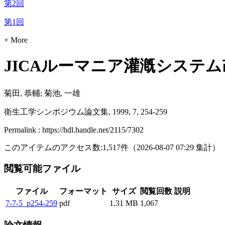
第2回
第1回
+ More
JICAルーマニア灌漑システ
菊田, 恭輔; 菊池, 一雄
衛生工学シンポジウム論文集, 1999, 7, 254-259
Permalink : https://hdl.handle.net/2115/7302
このアイテムのアクセス数:
1,517
件
（
2026-08-07
07:29 集計
）
閲覧可能ファイル
ファイル
フォーマット
サイズ
閲覧回数
説明
7-7-5_p254-259
pdf
1.31 MB
1,067