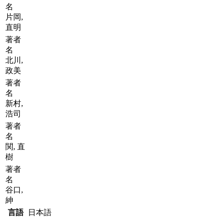
名
片岡,
直明
著者
名
北川,
政美
著者
名
新村,
浩司
著者
名
関, 直
樹
著者
名
谷口,
紳
言語
日本語