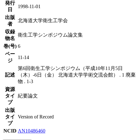
発行
1998-11-01
日
出版
北海道大学衛生工学会
者
収録
衛生工学シンポジウム論文集
物名
巻(号)
6
ペー
11-14
ジ
第6回衛生工学シンポジウム（平成10年11月5日
記述
（木）-6日（金） 北海道大学学術交流会館） . 1 廃棄
物 . 1-3
資源
タイ
紀要論文
プ
出版
タイ
Version of Record
プ
NCID
AN10486460