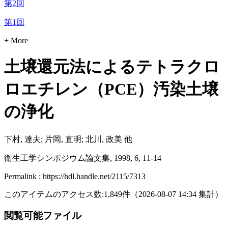
第2回
第1回
+ More
土壌還元法によるテトラクロ
ロエチレン（PCE）汚染土壌
の浄化
下村, 達夫; 片岡, 直明; 北川, 政美 他
衛生工学シンポジウム論文集, 1998, 6, 11-14
Permalink : https://hdl.handle.net/2115/7313
このアイテムのアクセス数:
1,849
件
（
2026-08-07
14:34 集計
）
閲覧可能ファイル