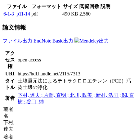
ファイル
フォーマット
サイズ
閲覧回数
説明
6-1-3_p11-14
pdf
490 KB
2,560
論文情報
ファイル出力
EndNote Basic出力
Mendeley出力
アク
セス
open access
権
URI
https://hdl.handle.net/2115/7313
タイ
土壌還元法によるテトラクロロエチレン（PCE）汚
トル
染土壌の浄化
下村, 達夫 ; 片岡, 直明 ; 北川, 政美 ; 新村, 浩司 ; 関, 直
著者
樹 ; 谷口, 紳
著者
名
下村,
達夫
著者