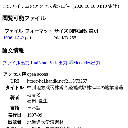
このアイテムのアクセス数:
715
件
（
2026-08-08
04:10 集計
）
閲覧可能ファイル
ファイル
フォーマット
サイズ
閲覧回数
説明
1996_1A-2
pdf
204 KB
255
論文情報
ファイル出力
EndNote Basic出力
Mendeley出力
アクセス権
open access
URI
https://hdl.handle.net/2115/73257
タイトル
中川地方演習林総合経営試験林24年の施業経過
著者名
著者
石田, 亘生
言語
日本語
発行日
1997-09
出版者
北海道大学演習林