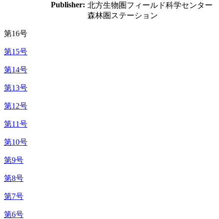
Publisher:
北方生物圏フィールド科学センター
森林圏ステーション
第16号
第15号
第14号
第13号
第12号
第11号
第10号
第9号
第8号
第7号
第6号