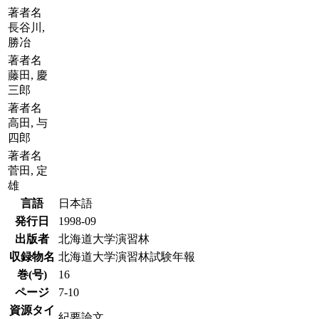
著者名
長谷川,
勝冶
著者名
藤田, 慶
三郎
著者名
高田, 与
四郎
著者名
菅田, 定
雄
言語
日本語
発行日
1998-09
出版者
北海道大学演習林
収録物名
北海道大学演習林試験年報
巻(号)
16
ページ
7-10
資源タイ
紀要論文