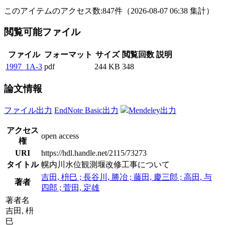
このアイテムのアクセス数:
847
件
（
2026-08-07
06:38 集計
）
閲覧可能ファイル
ファイル
フォーマット
サイズ
閲覧回数
説明
1997_1A-3
pdf
244 KB
348
論文情報
ファイル出力
EndNote Basic出力
Mendeley出力
アクセス
open access
権
URI
https://hdl.handle.net/2115/73273
タイトル
幌内川水位観測堰改修工事について
吉田, 枡巳 ; 長谷川, 勝冶 ; 藤田, 慶三郎 ; 高田, 与
著者
四郎 ; 菅田, 定雄
著者名
吉田, 枡
巳