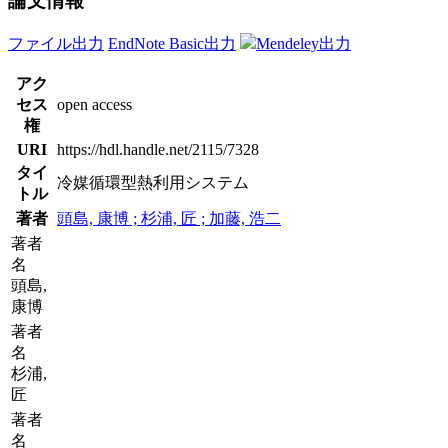
論文情報
ファイル出力
EndNote Basic出力
Mendeley出力
アク
セス
open access
権
URI
https://hdl.handle.net/2115/7328
タイ
冷媒循環型熱利用システム
トル
著者
頭島, 康博 ; 杉浦, 匠 ; 加藤, 浩二
著者
名
頭島,
康博
著者
名
杉浦,
匠
著者
名