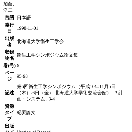
加藤,
浩二
言語
日本語
発行
1998-11-01
日
出版
北海道大学衛生工学会
者
収録
衛生工学シンポジウム論文集
物名
巻(号)
6
ペー
95-98
ジ
第6回衛生工学シンポジウム（平成10年11月5日
記述
（木）-6日（金） 北海道大学学術交流会館） . 3 計
画・システム . 3-4
資源
タイ
紀要論文
プ
出版