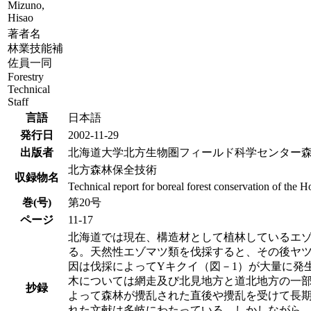
Mizuno,
Hisao
著者名
林業技能補
佐員一同
Forestry
Technical
Staff
言語
日本語
発行日
2002-11-29
出版者
北海道大学北方生物圏フィールド科学センター
北方森林保全技術
収録物名
Technical report for boreal forest conservation of the 
巻(号)
第20号
ページ
11-17
北海道では現在、構造材として植林しているエゾマ
る。天然性エゾマツ類を伐採すると、その後ヤ
因は伐採によってYキクイ（図－1）が大量に発
木については網走及び北見地方と道北地方の一部
抄録
よって森林が攪乱された直後や攪乱を受けて長
れた文献は多岐にわたっている。しかしながら