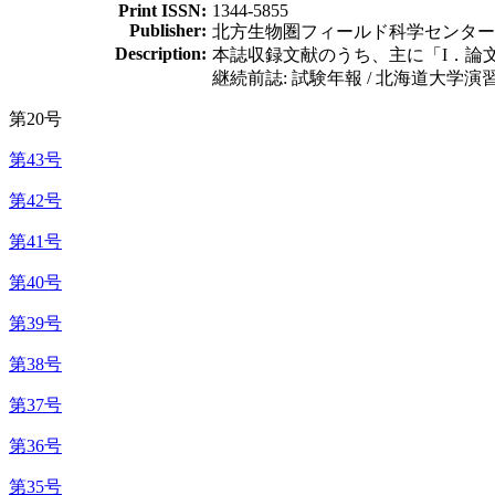
Print ISSN:
1344-5855
Publisher:
北方生物圏フィールド科学センター
Description:
本誌収録文献のうち、主に「I．論
継続前誌: 試験年報 / 北海道大学演習
第20号
第43号
第42号
第41号
第40号
第39号
第38号
第37号
第36号
第35号