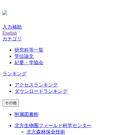
入力補助
English
カテゴリ
研究科等一覧
学位論文
紀要・学協会
ランキング
アクセスランキング
ダウンロードランキング
その他
附属図書館
北方生物圏フィールド科学センター
北方森林保全技術