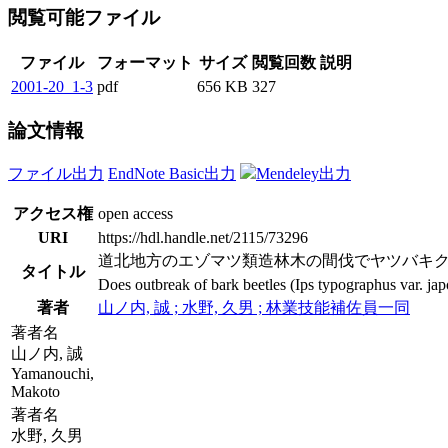
閲覧可能ファイル
ファイル
フォーマット
サイズ
閲覧回数
説明
2001-20_1-3
pdf
656 KB
327
論文情報
ファイル出力
EndNote Basic出力
Mendeley出力
アクセス権
open access
URI
https://hdl.handle.net/2115/73296
道北地方のエゾマツ類造林木の間伐でヤツバキ
タイトル
Does outbreak of bark beetles (Ips typographus var. jap
著者
山ノ内, 誠 ; 水野, 久男 ; 林業技能補佐員一同
著者名
山ノ内, 誠
Yamanouchi,
Makoto
著者名
水野, 久男