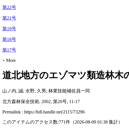
第22号
第21号
第19号
第18号
第17号
+ More
道北地方のエゾマツ類造林木
山ノ内, 誠; 水野, 久男; 林業技能補佐員一同
北方森林保全技術, 2002, 第20号, 11-17
Permalink : https://hdl.handle.net/2115/73296
このアイテムのアクセス数:
771
件
（
2026-08-09
01:38 集計
）