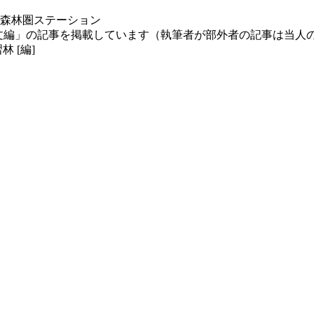
森林圏ステーション
文編」の記事を掲載しています（執筆者が部外者の記事は当人
林 [編]