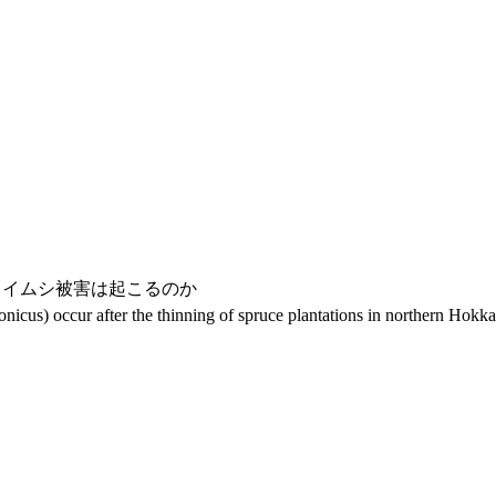
クイムシ被害は起こるのか
onicus) occur after the thinning of spruce plantations in northern Hokk