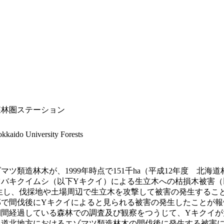
森林圏ステーション
Hokkaido University Forests
ツ類造林木が、1999年時点で151千ha（平成12年度 北
ツバキクイムシ（以下Yキクイ）による生立木への枯損木被害（
生し、伐採地や土場周辺で生立木を攻撃して被害の発生するこ
で間伐後にYキクイによると見られる被害の発生したことが報
期間経過している森林での調査及び観察をつうじて、Yキクイが
、道北地方におけるエゾマツ類造林木の間伐後に発生する被害