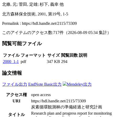
北條, 元; 菅田, 定雄; 杉下, 義幸 他
北方森林保全技術, 2001, 第19号, 1-5
Permalink : https://hdl.handle.net/2115/73309
このアイテムのアクセス数:
717
件
（
2026-08-09
05:34 集計
）
閲覧可能ファイル
ファイル
フォーマット
サイズ
閲覧回数
説明
2000_1-1
pdf
347 KB
294
論文情報
ファイル出力
EndNote Basic出力
Mendeley出力
アクセス権
open access
URI
https://hdl.handle.net/2115/73309
炭素循環観測林の準備経過と研究計画
Research plan and progress report for monitoring
タイトル