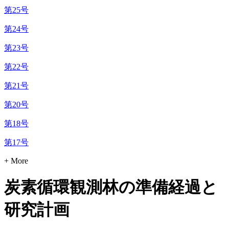
第25号
第24号
第23号
第22号
第21号
第20号
第18号
第17号
+ More
炭素循環観測林の準備経過と
研究計画