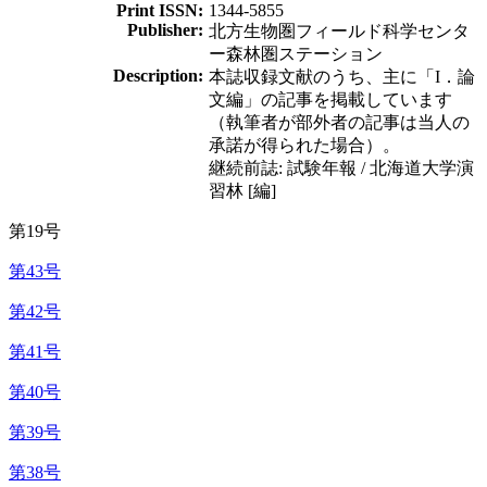
Print ISSN:
1344-5855
Publisher:
北方生物圏フィールド科学センタ
ー森林圏ステーション
Description:
本誌収録文献のうち、主に「I．論
文編」の記事を掲載しています
（執筆者が部外者の記事は当人の
承諾が得られた場合）。
継続前誌: 試験年報 / 北海道大学演
習林 [編]
第19号
第43号
第42号
第41号
第40号
第39号
第38号