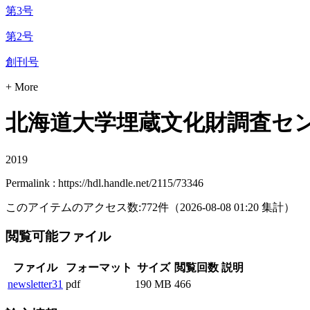
第3号
第2号
創刊号
+ More
北海道大学埋蔵文化財調査セン
2019
Permalink : https://hdl.handle.net/2115/73346
このアイテムのアクセス数:
772
件
（
2026-08-08
01:20 集計
）
閲覧可能ファイル
ファイル
フォーマット
サイズ
閲覧回数
説明
newsletter31
pdf
190 MB
466