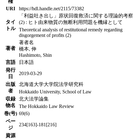
権
URI
https://hdl.handle.net/2115/73382
「利益吐き出し」原状回復救済に関する理論的考察
タイ
(2) : ヒト由来物質の無断利用問題を機縁として
トル
Theoretical analysis of restitutional remedy regarding
disgorgement of profits (2)
著者名
著者
橋本, 伸
Hashimoto, Shin
言語
日本語
発行
2019-03-29
日
出版
北海道大学大学院法学研究科
者
Hokkaido University, School of Law
収録
北大法学論集
物名
The Hokkaido Law Review
巻(号)
69(6)
ペー
234[163]-181[216]
ジ
資源