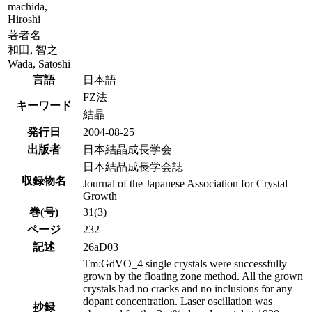
machida,
Hiroshi
著者名
和田, 智之
Wada, Satoshi
言語
日本語
FZ法
キーワード
結晶
発行日
2004-08-25
出版者
日本結晶成長学会
日本結晶成長学会誌
収録物名
Journal of the Japanese Association for Crystal
Growth
巻(号)
31(3)
ページ
232
記述
26aD03
Tm:GdVO_4 single crystals were successfully
grown by the floating zone method. All the grown
crystals had no cracks and no inclusions for any
dopant concentration. Laser oscillation was
抄録