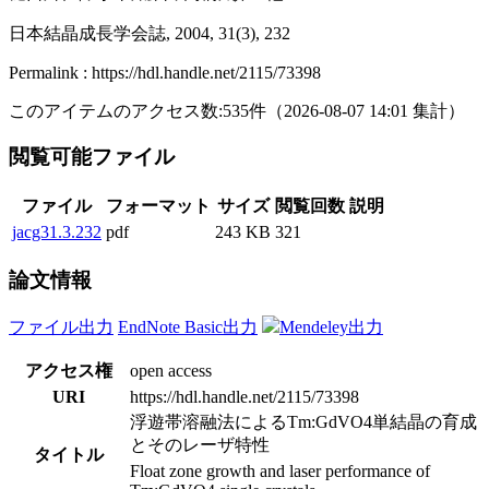
日本結晶成長学会誌, 2004, 31(3), 232
Permalink : https://hdl.handle.net/2115/73398
このアイテムのアクセス数:
535
件
（
2026-08-07
14:01 集計
）
閲覧可能ファイル
ファイル
フォーマット
サイズ
閲覧回数
説明
jacg31.3.232
pdf
243 KB
321
論文情報
ファイル出力
EndNote Basic出力
Mendeley出力
アクセス権
open access
URI
https://hdl.handle.net/2115/73398
浮遊帯溶融法によるTm:GdVO4単結晶の育成
とそのレーザ特性
タイトル
Float zone growth and laser performance of