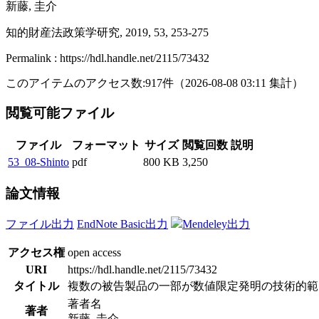
新藤, 圭介
知的財産法政策学研究, 2019, 53, 253-275
Permalink : https://hdl.handle.net/2115/73432
このアイテムのアクセス数:
917
件
（
2026-08-08
03:11 集計
）
閲覧可能ファイル
ファイル
フォーマット
サイズ
閲覧回数
説明
53_08-Shinto
pdf
800 KB
3,250
論文情報
ファイル出力
EndNote Basic出力
Mendeley出力
アクセス権
open access
URI
https://hdl.handle.net/2115/73432
タイトル
複数の被告製品の一部が数値限定発明の技術的範
著者名
著者
新藤, 圭介