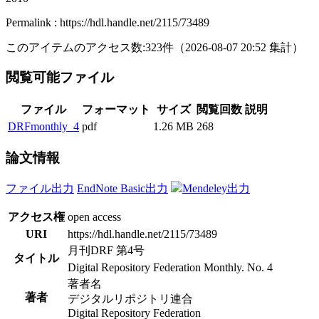
Permalink : https://hdl.handle.net/2115/73489
このアイテムのアクセス数:
323
件
（
2026-08-07
20:52 集計
）
閲覧可能ファイル
ファイル
フォーマット
サイズ
閲覧回数
説明
DRFmonthly_4
pdf
1.26 MB
268
論文情報
ファイル出力
EndNote Basic出力
Mendeley出力
アクセス権
open access
URI
https://hdl.handle.net/2115/73489
月刊DRF 第4号
タイトル
Digital Repository Federation Monthly. No. 4
著者名
著者
デジタルリポジトリ連合
Digital Repository Federation