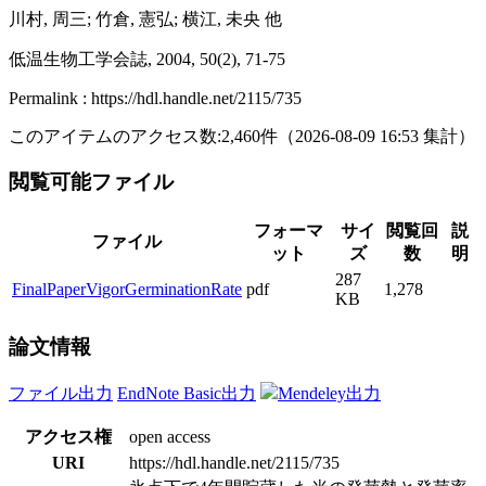
川村, 周三; 竹倉, 憲弘; 横江, 未央 他
低温生物工学会誌, 2004, 50(2), 71-75
Permalink : https://hdl.handle.net/2115/735
このアイテムのアクセス数:
2,460
件
（
2026-08-09
16:53 集計
）
閲覧可能ファイル
フォーマ
サイ
閲覧回
説
ファイル
ット
ズ
数
明
287
FinalPaperVigorGerminationRate
pdf
1,278
KB
論文情報
ファイル出力
EndNote Basic出力
Mendeley出力
アクセス権
open access
URI
https://hdl.handle.net/2115/735