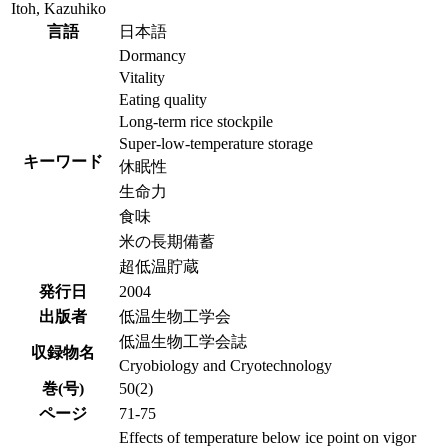
Itoh, Kazuhiko
言語
日本語
Dormancy
Vitality
Eating quality
Long-term rice stockpile
Super-low-temperature storage
キーワード
休眠性
生命力
食味
米の長期備蓄
超低温貯蔵
発行日
2004
出版者
低温生物工学会
低温生物工学会誌
収録物名
Cryobiology and Cryotechnology
巻(号)
50(2)
ページ
71-75
Effects of temperature below ice point on vigor