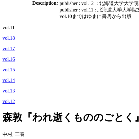
Description:
publisher : vol.12- : 北
publisher : vol.11 : 北海
vol.10まではゆまに書房から出版
vol.11
vol.18
vol.17
vol.16
vol.15
vol.14
vol.13
vol.12
森敦『われ逝くもののごとく
中村, 三春