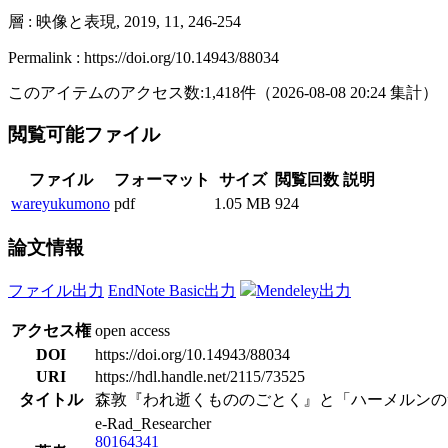
層 : 映像と表現, 2019, 11, 246-254
Permalink : https://doi.org/10.14943/88034
このアイテムのアクセス数:
1,418
件
（
2026-08-08
20:24 集計
）
閲覧可能ファイル
ファイル
フォーマット
サイズ
閲覧回数
説明
wareyukumono
pdf
1.05 MB
924
論文情報
ファイル出力
EndNote Basic出力
Mendeley出力
アクセス権
open access
DOI
https://doi.org/10.14943/88034
URI
https://hdl.handle.net/2115/73525
タイトル
森敦『われ逝くもののごとく』と「ハーメルンの
e-Rad_Researcher
80164341