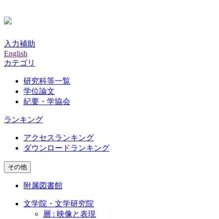
入力補助
English
カテゴリ
研究科等一覧
学位論文
紀要・学協会
ランキング
アクセスランキング
ダウンロードランキング
その他
附属図書館
文学院・文学研究院
層 : 映像と表現