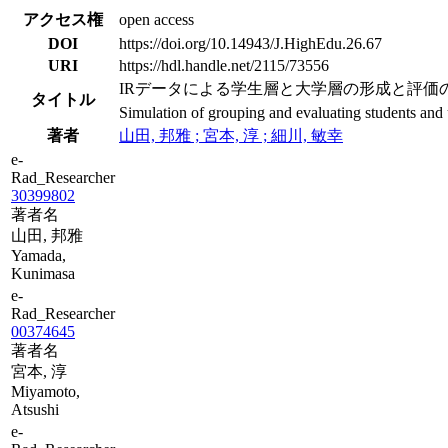
アクセス権
open access
DOI
https://doi.org/10.14943/J.HighEdu.26.67
URI
https://hdl.handle.net/2115/73556
IRデータによる学生層と大学層の形成と評価
タイトル
Simulation of grouping and evaluating students and 
著者
山田, 邦雅 ; 宮本, 淳 ; 細川, 敏幸
e-
Rad_Researcher
30399802
著者名
山田, 邦雅
Yamada,
Kunimasa
e-
Rad_Researcher
00374645
著者名
宮本, 淳
Miyamoto,
Atsushi
e-