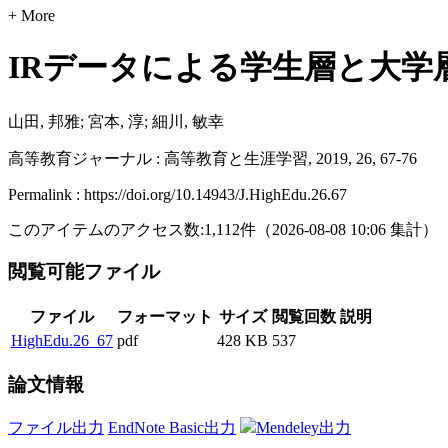
+ More
IRデータによる学生層と大
山田, 邦雅; 宮本, 淳; 細川, 敏幸
高等教育ジャーナル : 高等教育と生涯学習, 2019, 26, 67-76
Permalink : https://doi.org/10.14943/J.HighEdu.26.67
このアイテムのアクセス数:
1,112
件
（
2026-08-08
10:06 集計
）
閲覧可能ファイル
ファイル
フォーマット
サイズ
閲覧回数
説明
HighEdu.26_67
pdf
428 KB
537
論文情報
ファイル出力
EndNote Basic出力
Mendeley出力