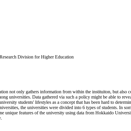
 Research Division for Higher Education
ation not only gathers information from within the instituiton, but also c
mong universities. Data gathered via such a policy might be able to reve
 university students' lifestyles as a concept that has been hard to deter
iversities, the universities were divided into 6 types of students. In so
ine unique features of the university using data from Hokkaido Universi
y.