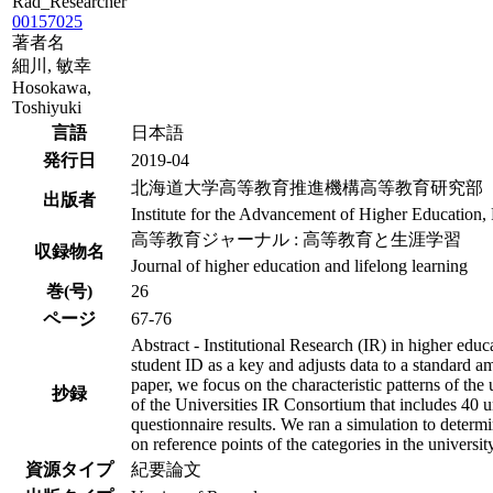
Rad_Researcher
00157025
著者名
細川, 敏幸
Hosokawa,
Toshiyuki
言語
日本語
発行日
2019-04
北海道大学高等教育推進機構高等教育研究部
出版者
Institute for the Advancement of Higher Education,
高等教育ジャーナル : 高等教育と生涯学習
収録物名
Journal of higher education and lifelong learning
巻(号)
26
ページ
67-76
Abstract - Institutional Research (IR) in higher educ
student ID as a key and adjusts data to a standard a
paper, we focus on the characteristic patterns of the
抄録
of the Universities IR Consortium that includes 40 un
questionnaire results. We ran a simulation to determ
on reference points of the categories in the universit
資源タイプ
紀要論文