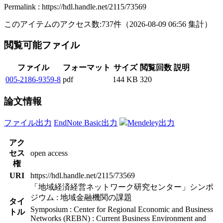
Permalink : https://hdl.handle.net/2115/73569
このアイテムのアクセス数:
737
件
（
2026-08-09
06:56 集計
）
閲覧可能ファイル
ファイル
フォーマット
サイズ
閲覧回数
説明
005-2186-9359-8
pdf
144 KB
320
論文情報
ファイル出力
EndNote Basic出力
Mendeley出力
アク
セス
open access
権
URI
https://hdl.handle.net/2115/73569
「地域経済経営ネットワーク研究センター」シンポ
ジウム : 地域金融機関の課題
タイ
Symposium : Center for Regional Economic and Business
トル
Networks (REBN) : Current Business Environment and