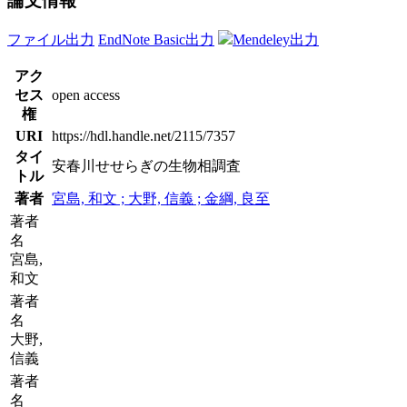
論文情報
ファイル出力
EndNote Basic出力
Mendeley出力
アク
セス
open access
権
URI
https://hdl.handle.net/2115/7357
タイ
安春川せせらぎの生物相調査
トル
著者
宮島, 和文 ; 大野, 信義 ; 金綱, 良至
著者
名
宮島,
和文
著者
名
大野,
信義
著者
名