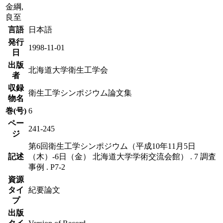
金綱,
良至
言語
日本語
発行
1998-11-01
日
出版
北海道大学衛生工学会
者
収録
衛生工学シンポジウム論文集
物名
巻(号)
6
ペー
241-245
ジ
第6回衛生工学シンポジウム（平成10年11月5日
記述
（木）-6日（金） 北海道大学学術交流会館） . 7 調査
事例 . P7-2
資源
タイ
紀要論文
プ
出版