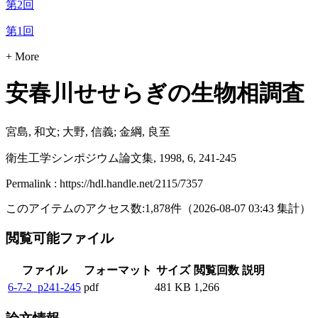
第2回
第1回
+ More
安春川せせらぎの生物相調査
宮島, 和文; 大野, 信義; 金綱, 良至
衛生工学シンポジウム論文集, 1998, 6, 241-245
Permalink : https://hdl.handle.net/2115/7357
このアイテムのアクセス数:
1,878
件
（
2026-08-07
03:43 集計
）
閲覧可能ファイル
ファイル
フォーマット
サイズ
閲覧回数
説明
6-7-2_p241-245
pdf
481 KB
1,266