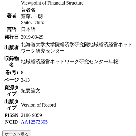
Viewpoint of Financial Structure
著者名
著者
齋藤, 一朗
Saito, Ichiro
言語
日本語
発行日
2019-03-29
北海道大学大学院経済学研究院地域経済経営ネット
出版者
ワーク研究センター
収録物
地域経済経営ネットワーク研究センター年報
名
巻(号)
8
ページ
3-13
資源タ
紀要論文
イプ
出版タ
Version of Record
イプ
PISSN
2186-9359
NCID
AA12573305
ホームへ戻る