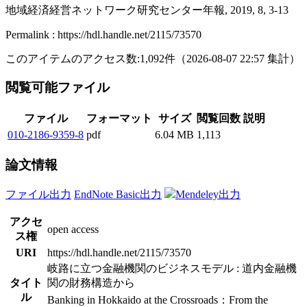
地域経済経営ネットワーク研究センター年報, 2019, 8, 3-13
Permalink : https://hdl.handle.net/2115/73570
このアイテムのアクセス数:
1,092
件
（
2026-08-07
22:57 集計
）
閲覧可能ファイル
ファイル
フォーマット
サイズ
閲覧回数
説明
010-2186-9359-8
pdf
6.04 MB
1,113
論文情報
ファイル出力
EndNote Basic出力
Mendeley出力
アクセ
open access
ス権
URI
https://hdl.handle.net/2115/73570
岐路に立つ金融機関のビジネスモデル : 道内金融機
タイト
関の財務構造から
ル
Banking in Hokkaido at the Crossroads：From the