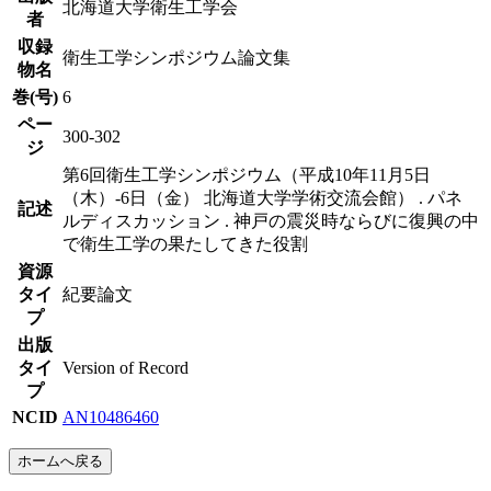
北海道大学衛生工学会
者
収録
衛生工学シンポジウム論文集
物名
巻(号)
6
ペー
300-302
ジ
第6回衛生工学シンポジウム（平成10年11月5日
（木）-6日（金） 北海道大学学術交流会館） . パネ
記述
ルディスカッション . 神戸の震災時ならびに復興の中
で衛生工学の果たしてきた役割
資源
タイ
紀要論文
プ
出版
タイ
Version of Record
プ
NCID
AN10486460
ホームへ戻る