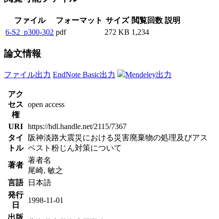
ファイル
フォーマット
サイズ
閲覧回数
説明
6-S2_p300-302
pdf
272 KB
1,234
論文情報
ファイル出力
EndNote Basic出力
Mendeley出力
アク
セス
open access
権
URI
https://hdl.handle.net/2115/7367
タイ
阪神淡路大震災における災害廃棄物の処理及びアス
トル
ベスト粉じん対策について
著者名
著者
尾崎, 敏之
言語
日本語
発行
1998-11-01
日
出版