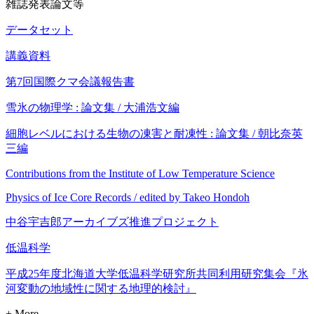
雑誌発表論文等
データセット
講義資料
第7回国際クマ会議報告書
雪氷の物理学 : 論文集 / 大浦浩文編
細胞レベルにおける生物の凍害と耐凍性 : 論文集 / 朝比奈英
三編
Contributions from the Institute of Low Temperature Science
Physics of Ice Core Records / edited by Takeo Hondoh
中谷宇吉郎アーカイブズ推進プロジェクト
低温科学
平成25年度北海道大学低温科学研究所共同利用研究集会『氷
河変動の地域性に関する地理的検討』
+ More