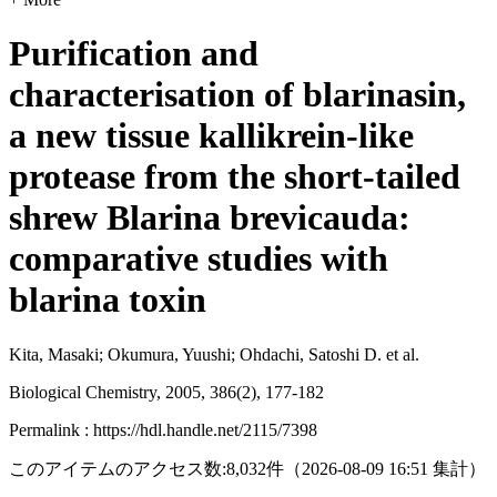
Purification and
characterisation of blarinasin,
a new tissue kallikrein-like
protease from the short-tailed
shrew Blarina brevicauda:
comparative studies with
blarina toxin
Kita, Masaki; Okumura, Yuushi; Ohdachi, Satoshi D. et al.
Biological Chemistry, 2005, 386(2), 177-182
Permalink : https://hdl.handle.net/2115/7398
このアイテムのアクセス数:
8,032
件
（
2026-08-09
16:51 集計
）