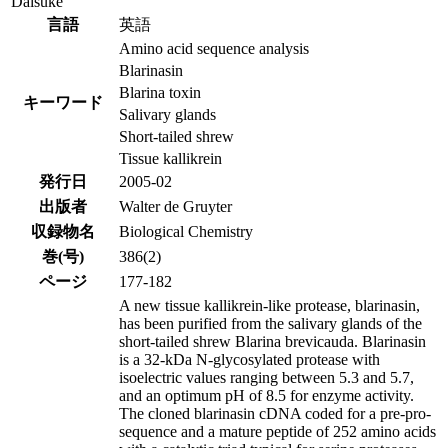
Daisuke
言語
英語
Amino acid sequence analysis
Blarinasin
Blarina toxin
キーワード
Salivary glands
Short-tailed shrew
Tissue kallikrein
発行日
2005-02
出版者
Walter de Gruyter
収録物名
Biological Chemistry
巻(号)
386(2)
ページ
177-182
A new tissue kallikrein-like protease, blarinasin,
has been purified from the salivary glands of the
short-tailed shrew Blarina brevicauda. Blarinasin
is a 32-kDa N-glycosylated protease with
isoelectric values ranging between 5.3 and 5.7,
and an optimum pH of 8.5 for enzyme activity.
The cloned blarinasin cDNA coded for a pre-pro-
sequence and a mature peptide of 252 amino acids