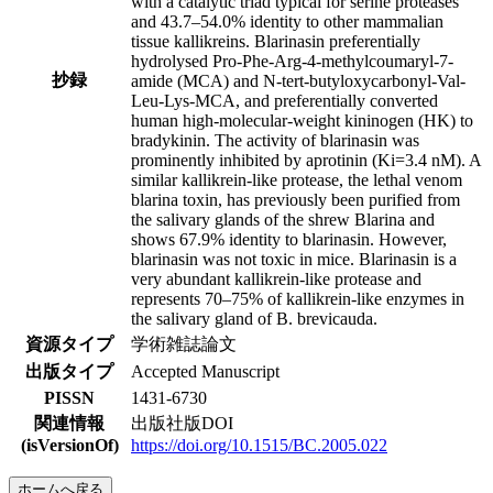
with a catalytic triad typical for serine proteases
and 43.7–54.0% identity to other mammalian
tissue kallikreins. Blarinasin preferentially
hydrolysed Pro-Phe-Arg-4-methylcoumaryl-7-
抄録
amide (MCA) and N-tert-butyloxycarbonyl-Val-
Leu-Lys-MCA, and preferentially converted
human high-molecular-weight kininogen (HK) to
bradykinin. The activity of blarinasin was
prominently inhibited by aprotinin (Ki=3.4 nM). A
similar kallikrein-like protease, the lethal venom
blarina toxin, has previously been purified from
the salivary glands of the shrew Blarina and
shows 67.9% identity to blarinasin. However,
blarinasin was not toxic in mice. Blarinasin is a
very abundant kallikrein-like protease and
represents 70–75% of kallikrein-like enzymes in
the salivary gland of B. brevicauda.
資源タイプ
学術雑誌論文
出版タイプ
Accepted Manuscript
PISSN
1431-6730
関連情報
出版社版DOI
(isVersionOf)
https://doi.org/10.1515/BC.2005.022
ホームへ戻る