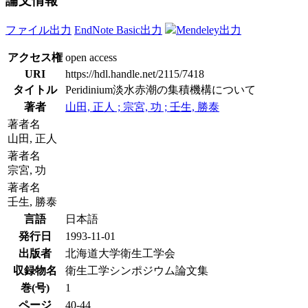
論文情報
ファイル出力
EndNote Basic出力
Mendeley出力
アクセス権
open access
URI
https://hdl.handle.net/2115/7418
タイトル
Peridinium淡水赤潮の集積機構について
著者
山田, 正人 ; 宗宮, 功 ; 壬生, 勝泰
著者名
山田, 正人
著者名
宗宮, 功
著者名
壬生, 勝泰
言語
日本語
発行日
1993-11-01
出版者
北海道大学衛生工学会
収録物名
衛生工学シンポジウム論文集
巻(号)
1
ページ
40-44