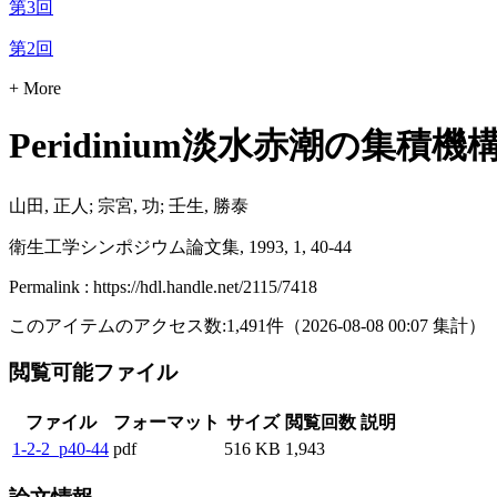
第3回
第2回
+ More
Peridinium淡水赤潮の集積
山田, 正人; 宗宮, 功; 壬生, 勝泰
衛生工学シンポジウム論文集, 1993, 1, 40-44
Permalink : https://hdl.handle.net/2115/7418
このアイテムのアクセス数:
1,491
件
（
2026-08-08
00:07 集計
）
閲覧可能ファイル
ファイル
フォーマット
サイズ
閲覧回数
説明
1-2-2_p40-44
pdf
516 KB
1,943