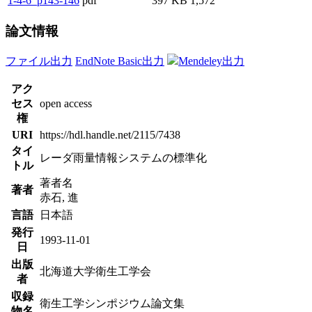
1-4-6_p143-146
pdf
397 KB
1,572
論文情報
ファイル出力
EndNote Basic出力
Mendeley出力
アク
セス
open access
権
URI
https://hdl.handle.net/2115/7438
タイ
レーダ雨量情報システムの標準化
トル
著者名
著者
赤石, 進
言語
日本語
発行
1993-11-01
日
出版
北海道大学衛生工学会
者
収録
衛生工学シンポジウム論文集
物名