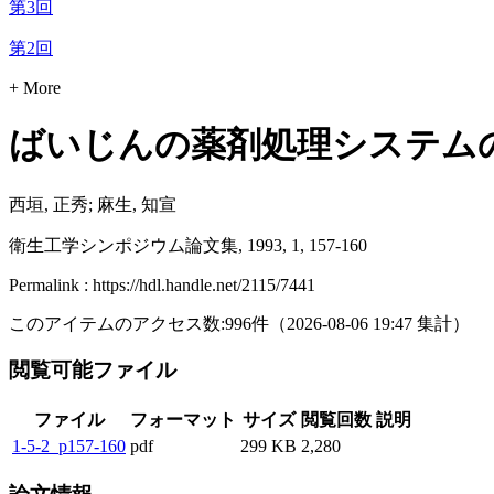
第3回
第2回
+ More
ばいじんの薬剤処理システム
西垣, 正秀; 麻生, 知宣
衛生工学シンポジウム論文集, 1993, 1, 157-160
Permalink : https://hdl.handle.net/2115/7441
このアイテムのアクセス数:
996
件
（
2026-08-06
19:47 集計
）
閲覧可能ファイル
ファイル
フォーマット
サイズ
閲覧回数
説明
1-5-2_p157-160
pdf
299 KB
2,280