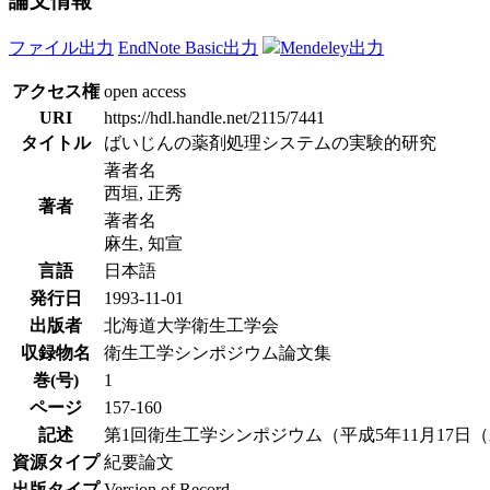
論文情報
ファイル出力
EndNote Basic出力
Mendeley出力
アクセス権
open access
URI
https://hdl.handle.net/2115/7441
タイトル
ばいじんの薬剤処理システムの実験的研究
著者名
西垣, 正秀
著者
著者名
麻生, 知宣
言語
日本語
発行日
1993-11-01
出版者
北海道大学衛生工学会
収録物名
衛生工学シンポジウム論文集
巻(号)
1
ページ
157-160
記述
第1回衛生工学シンポジウム（平成5年11月17日（水
資源タイプ
紀要論文
出版タイプ
Version of Record