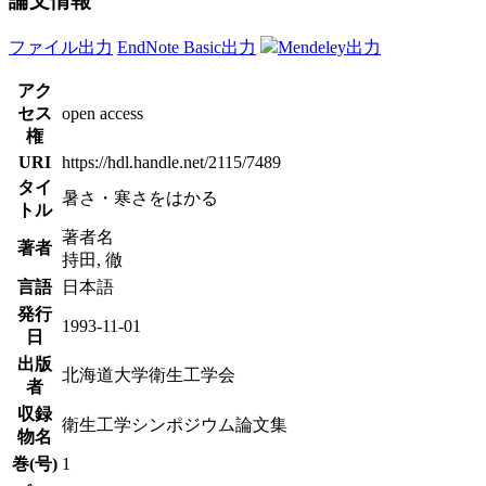
論文情報
ファイル出力
EndNote Basic出力
Mendeley出力
アク
セス
open access
権
URI
https://hdl.handle.net/2115/7489
タイ
暑さ・寒さをはかる
トル
著者名
著者
持田, 徹
言語
日本語
発行
1993-11-01
日
出版
北海道大学衛生工学会
者
収録
衛生工学シンポジウム論文集
物名
巻(号)
1