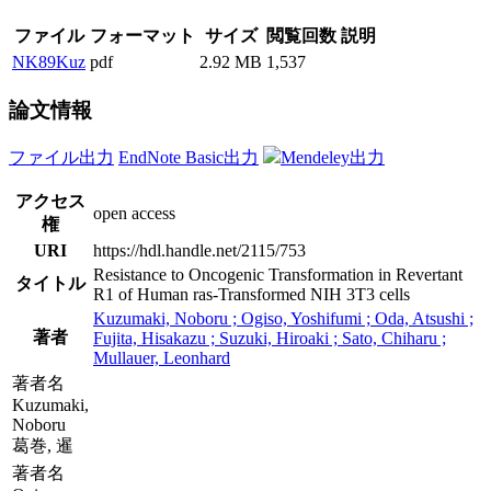
ファイル
フォーマット
サイズ
閲覧回数
説明
NK89Kuz
pdf
2.92 MB
1,537
論文情報
ファイル出力
EndNote Basic出力
Mendeley出力
アクセス
open access
権
URI
https://hdl.handle.net/2115/753
Resistance to Oncogenic Transformation in Revertant
タイトル
R1 of Human ras-Transformed NIH 3T3 cells
Kuzumaki, Noboru ; Ogiso, Yoshifumi ; Oda, Atsushi ;
著者
Fujita, Hisakazu ; Suzuki, Hiroaki ; Sato, Chiharu ;
Mullauer, Leonhard
著者名
Kuzumaki,
Noboru
葛巻, 暹
著者名