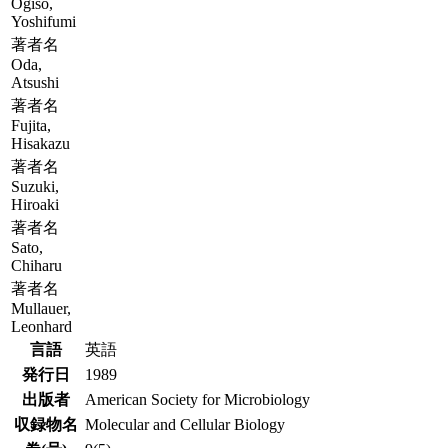
Ogiso,
Yoshifumi
著者名
Oda,
Atsushi
著者名
Fujita,
Hisakazu
著者名
Suzuki,
Hiroaki
著者名
Sato,
Chiharu
著者名
Mullauer,
Leonhard
言語
英語
発行日
1989
出版者
American Society for Microbiology
収録物名
Molecular and Cellular Biology