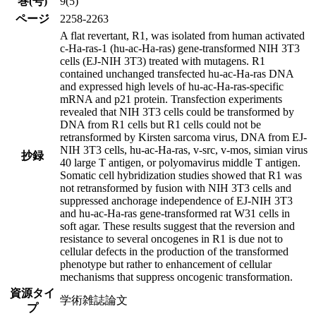
巻(号)
9(5)
ページ
2258-2263
A flat revertant, R1, was isolated from human activated
c-Ha-ras-1 (hu-ac-Ha-ras) gene-transformed NIH 3T3
cells (EJ-NIH 3T3) treated with mutagens. R1
contained unchanged transfected hu-ac-Ha-ras DNA
and expressed high levels of hu-ac-Ha-ras-specific
mRNA and p21 protein. Transfection experiments
revealed that NIH 3T3 cells could be transformed by
DNA from R1 cells but R1 cells could not be
retransformed by Kirsten sarcoma virus, DNA from EJ-
NIH 3T3 cells, hu-ac-Ha-ras, v-src, v-mos, simian virus
抄録
40 large T antigen, or polyomavirus middle T antigen.
Somatic cell hybridization studies showed that R1 was
not retransformed by fusion with NIH 3T3 cells and
suppressed anchorage independence of EJ-NIH 3T3
and hu-ac-Ha-ras gene-transformed rat W31 cells in
soft agar. These results suggest that the reversion and
resistance to several oncogenes in R1 is due not to
cellular defects in the production of the transformed
phenotype but rather to enhancement of cellular
mechanisms that suppress oncogenic transformation.
資源タイ
学術雑誌論文
プ