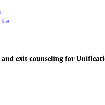
集
」記録
s and exit counseling for Unific