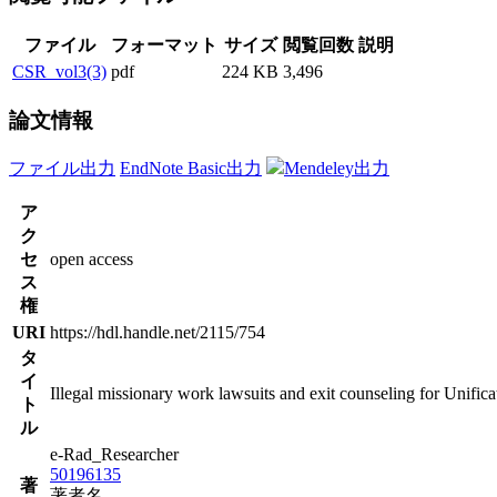
ファイル
フォーマット
サイズ
閲覧回数
説明
CSR_vol3(3)
pdf
224 KB
3,496
論文情報
ファイル出力
EndNote Basic出力
Mendeley出力
ア
ク
セ
open access
ス
権
URI
https://hdl.handle.net/2115/754
タ
イ
Illegal missionary work lawsuits and exit counseling for Unifi
ト
ル
e-Rad_Researcher
50196135
著
著者名