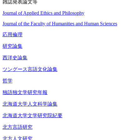
雑誌発表論文等
Journal of Applied Ethics and Philosophy
Journal of the Faculty of Humanities and Human Sciences
応用倫理
研究論集
西洋史論集
ツングース言語文化論集
哲学
独語独文学研究年報
北海道大学人文科学論集
北海道大学文学研究院紀要
北方言語研究
北方人文研究