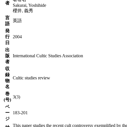
者
Sakurai, Yoshihide
櫻井, 義秀
言
英語
語
発
行
2004
日
出
版
International Cultic Studies Association
者
収
録
Cultic studies review
物
名
巻
3(3)
(号)
ペ
ー
183-201
ジ
This paper studies the recent cult controversy exemplified by t