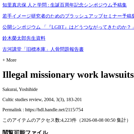
知里真志保 人と学問 : 生誕百周年記念シンポジウム予稿集
若手イメージ研究者のためのブラッシュアップセミナー予稿
公開シンポジウム 「『LGBT』はどうつながってきたのか？
鈴木榮太郎先生資料
古河講堂「旧標本庫」人骨問題報告書
+ More
Illegal missionary work lawsuit
Sakurai, Yoshihide
Cultic studies review, 2004, 3(3), 183-201
Permalink : https://hdl.handle.net/2115/754
このアイテムのアクセス数:
4,223
件
（
2026-08-08
00:50 集計
）
閲覧可能ファイル