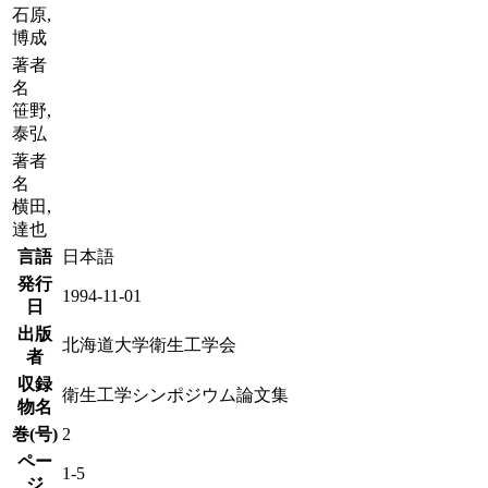
石原,
博成
著者
名
笹野,
泰弘
著者
名
横田,
達也
言語
日本語
発行
1994-11-01
日
出版
北海道大学衛生工学会
者
収録
衛生工学シンポジウム論文集
物名
巻(号)
2
ペー
1-5
ジ