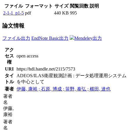
ファイル
フォーマット
サイズ
閲覧回数
説明
2-1-1_p1-5
pdf
440 KB
995
論文情報
ファイル出力
EndNote Basic出力
Mendeley出力
アク
セス
open access
権
URI
https://hdl.handle.net/2115/7573
タイ
ADEOS/ILAS衛星観測計画 : データ処理運用システム
トル
を中心として
著者
伊藤, 康裕 ; 石原, 博成 ; 笹野, 泰弘 ; 横田, 達也
著者
名
伊藤,
康裕
著者
名