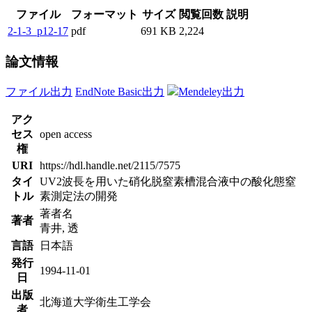
ファイル
フォーマット
サイズ
閲覧回数
説明
2-1-3_p12-17
pdf
691 KB
2,224
論文情報
ファイル出力
EndNote Basic出力
Mendeley出力
アク
セス
open access
権
URI
https://hdl.handle.net/2115/7575
タイ
UV2波長を用いた硝化脱窒素槽混合液中の酸化態窒
トル
素測定法の開発
著者名
著者
青井, 透
言語
日本語
発行
1994-11-01
日
出版
北海道大学衛生工学会
者