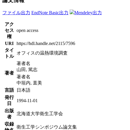
論文情報
ファイル出力
EndNote Basic出力
Mendeley出力
アク
セス
open access
権
URI
https://hdl.handle.net/2115/7596
タイ
オフィスの温熱環境調査
トル
著者名
山田, 篤志
著者
著者名
中垣内, 直美
言語
日本語
発行
1994-11-01
日
出版
北海道大学衛生工学会
者
収録
衛生工学シンポジウム論文集