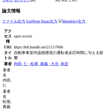
2-4-11_p172-175
pdf
342 KB
1,565
論文情報
ファイル出力
EndNote Basic出力
Mendeley出力
アク
セス
open access
権
URI
https://hdl.handle.net/2115/7606
タイ
自動車車室内温熱環境の運転者反応時間に与える影
トル
響
著者
内田, 仁 ; 松尾, 典義 ; 大北, 幸宏
著者
名
内田,
仁
著者
名
松尾,
典義