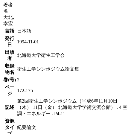
著者
名
大北,
幸宏
言語
日本語
発行
1994-11-01
日
出版
北海道大学衛生工学会
者
収録
衛生工学シンポジウム論文集
物名
巻(号)
2
ペー
172-175
ジ
第2回衛生工学シンポジウム（平成6年11月10日
記述
（木）-11日（金） 北海道大学学術交流会館） . 4 空
調・エネルギー . P4-11
資源
タイ
紀要論文
プ