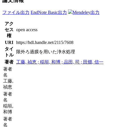
論文情報
ファイル出力
EndNote Basic出力
Mendeley出力
アク
セス
open access
権
URI
https://hdl.handle.net/2115/7608
タイ
限外ろ過膜を用いた浄水処理
トル
著者
工藤, 禎恵 ; 稲垣, 和博 ; 品田, 司 ; 田畑, 信一
著者
名
工藤,
禎恵
著者
名
稲垣,
和博
著者
名