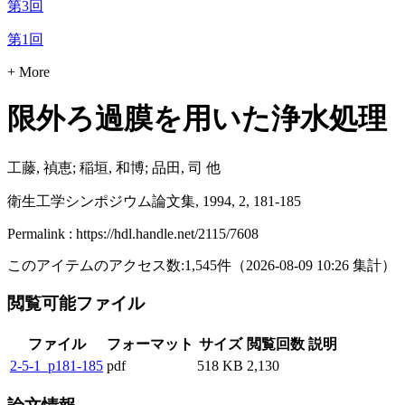
第3回
第1回
+ More
限外ろ過膜を用いた浄水処理
工藤, 禎恵; 稲垣, 和博; 品田, 司 他
衛生工学シンポジウム論文集, 1994, 2, 181-185
Permalink : https://hdl.handle.net/2115/7608
このアイテムのアクセス数:
1,545
件
（
2026-08-09
10:26 集計
）
閲覧可能ファイル
ファイル
フォーマット
サイズ
閲覧回数
説明
2-5-1_p181-185
pdf
518 KB
2,130