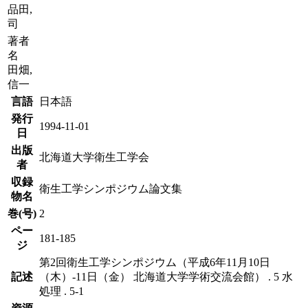
品田,
司
著者
名
田畑,
信一
言語
日本語
発行
1994-11-01
日
出版
北海道大学衛生工学会
者
収録
衛生工学シンポジウム論文集
物名
巻(号)
2
ペー
181-185
ジ
第2回衛生工学シンポジウム（平成6年11月10日
記述
（木）-11日（金） 北海道大学学術交流会館） . 5 水
処理 . 5-1