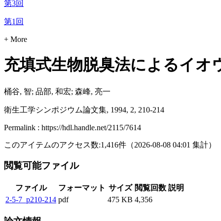
第3回
第1回
+ More
充填式生物脱臭法によるイオ
桶谷, 智; 品部, 和宏; 森峰, 亮一
衛生工学シンポジウム論文集, 1994, 2, 210-214
Permalink : https://hdl.handle.net/2115/7614
このアイテムのアクセス数:
1,416
件
（
2026-08-08
04:01 集計
）
閲覧可能ファイル
ファイル
フォーマット
サイズ
閲覧回数
説明
2-5-7_p210-214
pdf
475 KB
4,356