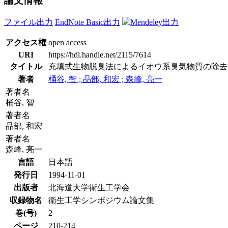
論文情報
ファイル出力
EndNote Basic出力
Mendeley出力
アクセス権
open access
URI
https://hdl.handle.net/2115/7614
タイトル
充填式生物脱臭法によるイオウ系臭気物質の除去
著者
桶谷, 智 ; 品部, 和宏 ; 森峰, 亮一
著者名
桶谷, 智
著者名
品部, 和宏
著者名
森峰, 亮一
言語
日本語
発行日
1994-11-01
出版者
北海道大学衛生工学会
収録物名
衛生工学シンポジウム論文集
巻(号)
2
ページ
210-214