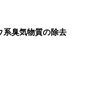
ウ系臭気物質の除去