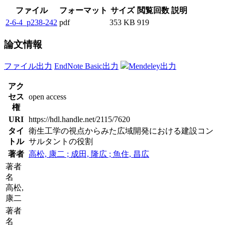
ファイル
フォーマット
サイズ
閲覧回数
説明
2-6-4_p238-242
pdf
353 KB
919
論文情報
ファイル出力
EndNote Basic出力
Mendeley出力
アク
セス
open access
権
URI
https://hdl.handle.net/2115/7620
タイ
衛生工学の視点からみた広域開発における建設コン
トル
サルタントの役割
著者
高松, 康二 ; 成田, 隆広 ; 魚住, 昌広
著者
名
高松,
康二
著者
名