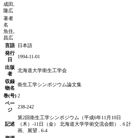
成田,
隆広
著者
名
魚住,
昌広
言語
日本語
発行
1994-11-01
日
出版
北海道大学衛生工学会
者
収録
衛生工学シンポジウム論文集
物名
巻(号)
2
ペー
238-242
ジ
第2回衛生工学シンポジウム（平成6年11月10日
記述
（木）-11日（金） 北海道大学学術交流会館） . 6 計
画、展望 . 6-4