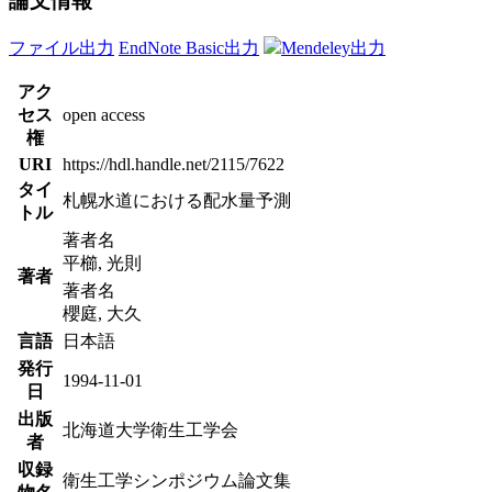
論文情報
ファイル出力
EndNote Basic出力
Mendeley出力
アク
セス
open access
権
URI
https://hdl.handle.net/2115/7622
タイ
札幌水道における配水量予測
トル
著者名
平櫛, 光則
著者
著者名
櫻庭, 大久
言語
日本語
発行
1994-11-01
日
出版
北海道大学衛生工学会
者
収録
衛生工学シンポジウム論文集