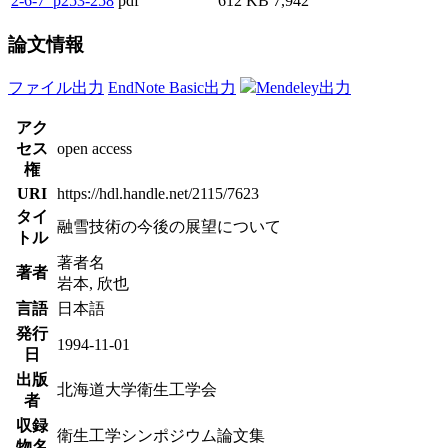
2-6-7_p253-258
pdf
612 KB
7,942
論文情報
ファイル出力
EndNote Basic出力
Mendeley出力
アク
セス
open access
権
URI
https://hdl.handle.net/2115/7623
タイ
融雪技術の今後の展望について
トル
著者名
著者
岩本, 欣也
言語
日本語
発行
1994-11-01
日
出版
北海道大学衛生工学会
者
収録
衛生工学シンポジウム論文集
物名