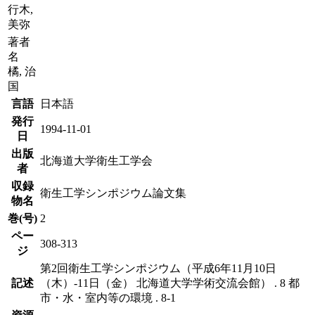
行木,
美弥
著者
名
橘, 治
国
言語
日本語
発行
1994-11-01
日
出版
北海道大学衛生工学会
者
収録
衛生工学シンポジウム論文集
物名
巻(号)
2
ペー
308-313
ジ
第2回衛生工学シンポジウム（平成6年11月10日
記述
（木）-11日（金） 北海道大学学術交流会館） . 8 都
市・水・室内等の環境 . 8-1