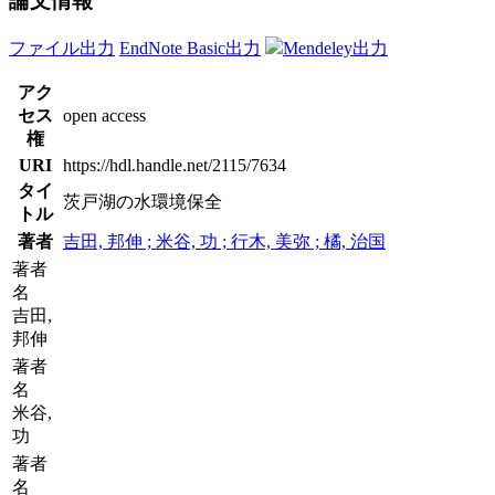
論文情報
ファイル出力
EndNote Basic出力
Mendeley出力
アク
セス
open access
権
URI
https://hdl.handle.net/2115/7634
タイ
茨戸湖の水環境保全
トル
著者
吉田, 邦伸 ; 米谷, 功 ; 行木, 美弥 ; 橘, 治国
著者
名
吉田,
邦伸
著者
名
米谷,
功
著者
名