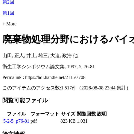
第2回
第1回
+ More
廃棄物処理分野におけるバイ
山田, 正人; 井上, 雄三; 大迫, 政浩 他
衛生工学シンポジウム論文集, 1997, 5, 76-81
Permalink : https://hdl.handle.net/2115/7708
このアイテムのアクセス数:
1,517
件
（
2026-08-08
23:44 集計
）
閲覧可能ファイル
ファイル
フォーマット
サイズ
閲覧回数
説明
5-2-5_p76-81
pdf
823 KB
1,031