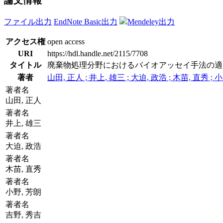
論文情報
ファイル出力
EndNote Basic出力
Mendeley出力
アクセス権
open access
URI
https://hdl.handle.net/2115/7708
タイトル
廃棄物処理分野におけるバイオアッセイ手法の適
著者
山田, 正人 ; 井上, 雄三 ; 大迫, 政浩 ; 木苗, 直秀 ; 小
著者名
山田, 正人
著者名
井上, 雄三
著者名
大迫, 政浩
著者名
木苗, 直秀
著者名
小野, 芳朗
著者名
吉野, 秀吉