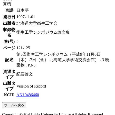
真積
言語
日本語
発行日
1997-11-01
出版者
北海道大学衛生工学会
収録物
衛生工学シンポジウム論文集
名
巻(号)
5
ページ
121-125
第5回衛生工学シンポジウム（平成9年11月6日
記述
（木）-7日（金） 北海道大学学術交流会館） . 3 廃
棄物 . P3-5
資源タ
紀要論文
イプ
出版タ
Version of Record
イプ
NCID
AN10486460
ホームへ戻る
Copyright © Hokkaido University Library All rights Reserved