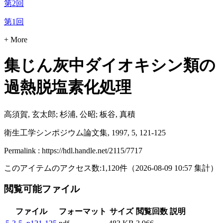
第2回
第1回
+ More
集じん灰中ダイオキシン類の
過熱脱塩素化処理
高須賀, 玄太郎; 杉浦, 公昭; 板谷, 真積
衛生工学シンポジウム論文集, 1997, 5, 121-125
Permalink : https://hdl.handle.net/2115/7717
このアイテムのアクセス数:
1,120
件
（
2026-08-09
10:57 集計
）
閲覧可能ファイル
ファイル
フォーマット
サイズ
閲覧回数
説明