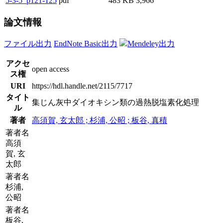
5-3-5_p121-125
pdf
483 KB
3,966
論文情報
ファイル出力
EndNote Basic出力
Mendeley出力
アクセ
open access
ス権
URI
https://hdl.handle.net/2115/7717
タイト
集じん灰中ダイオキシン類の過熱脱塩素化処理
ル
著者
高須賀, 玄太郎 ; 杉浦, 公昭 ; 板谷, 真積
著者名
高須
賀, 玄
太郎
著者名
杉浦,
公昭
著者名
板谷,