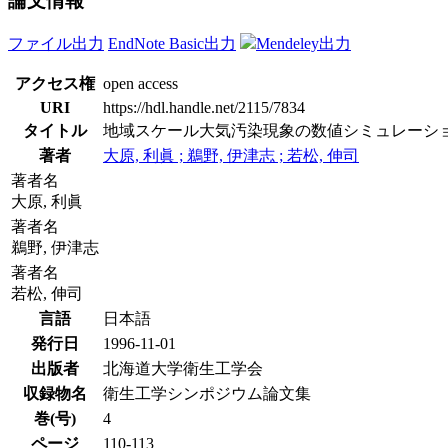
論文情報
ファイル出力
EndNote Basic出力
Mendeley出力
アクセス権
open access
URI
https://hdl.handle.net/2115/7834
タイトル
地域スケール大気汚染現象の数値シミュレーシ
著者
大原, 利眞 ; 鵜野, 伊津志 ; 若松, 伸司
著者名
大原, 利眞
著者名
鵜野, 伊津志
著者名
若松, 伸司
言語
日本語
発行日
1996-11-01
出版者
北海道大学衛生工学会
収録物名
衛生工学シンポジウム論文集
巻(号)
4
ページ
110-113