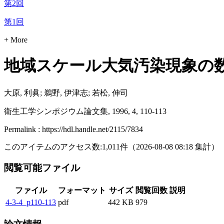
第2回
第1回
+ More
地域スケール大気汚染現象の
大原, 利眞; 鵜野, 伊津志; 若松, 伸司
衛生工学シンポジウム論文集, 1996, 4, 110-113
Permalink : https://hdl.handle.net/2115/7834
このアイテムのアクセス数:
1,011
件
（
2026-08-08
08:18 集計
）
閲覧可能ファイル
ファイル
フォーマット
サイズ
閲覧回数
説明
4-3-4_p110-113
pdf
442 KB
979