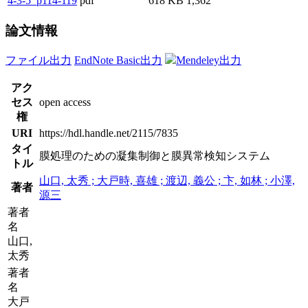
4-3-5_p114-119
pdf
618 KB
1,362
論文情報
ファイル出力
EndNote Basic出力
Mendeley出力
アク
セス
open access
権
URI
https://hdl.handle.net/2115/7835
タイ
膜処理のための凝集制御と膜異常検知システム
トル
山口, 太秀 ; 大戸時, 喜雄 ; 渡辺, 義公 ; 卞, 如林 ; 小澤,
著者
源三
著者
名
山口,
太秀
著者
名
大戸