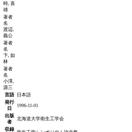
時, 喜
雄
著者
名
渡辺,
義公
著者
名
卞, 如
林
著者
名
小澤,
源三
言語
日本語
発行
1996-11-01
日
出版
北海道大学衛生工学会
者
収録