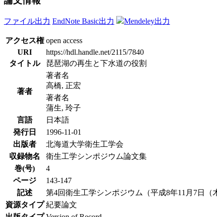
論文情報
ファイル出力
EndNote Basic出力
Mendeley出力
アクセス権
open access
URI
https://hdl.handle.net/2115/7840
タイトル
琵琶湖の再生と下水道の役割
著者名
高橋, 正宏
著者
著者名
蒲生, 玲子
言語
日本語
発行日
1996-11-01
出版者
北海道大学衛生工学会
収録物名
衛生工学シンポジウム論文集
巻(号)
4
ページ
143-147
記述
第4回衛生工学シンポジウム（平成8年11月7日（木）-
資源タイプ
紀要論文
出版タイプ
Version of Record