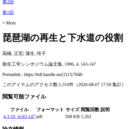
第2回
第1回
+ More
琵琶湖の再生と下水道の役割
高橋, 正宏; 蒲生, 玲子
衛生工学シンポジウム論文集, 1996, 4, 143-147
Permalink : https://hdl.handle.net/2115/7840
このアイテムのアクセス数:
1,310
件
（
2026-08-07
17:59 集計
）
閲覧可能ファイル
ファイル
フォーマット
サイズ
閲覧回数
説明
4-3-10_p143-147
pdf
508 KB
1,262